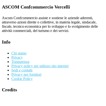
ASCOM Confcommercio Vercelli
Ascom Confcommercio assiste e sostiene le aziende aderenti,
attraverso azioni dirette o collettive, in materia legale, sindacale,
fiscale, tecnico-economica per lo sviluppo e lo svolgimento delle
attività commerciali, del turismo e dei servizi.
Info
Chi siamo
Privacy
Trasparenza
Privacy policy per utilizzo sito internet
Sedi e contatti
Privacy per fornitori
Cookie Policy
Credits