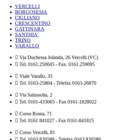
VERCELLI
BORGOSESIA
CIGLIANO
CRESCENTINO
GATTINARA
SANTHIA'
TRINO
VARALLO
Via Duchessa Jolanda, 26 Vercelli (VC)
Tel. 0161.250045 - Fax. 0161.259095
Viale Varallo, 35
Tel. 0163-25804 - Telefax 0163-26870
Via Salussolia, 2
Tel. 0161-433065 - Fax 0161-1828022
Corso Roma, 71
Tel. 0161 841027 - Fax 0161-841815
Corso Vercelli, 81
Tel. 0163 826589 - Telefax 0163 826589