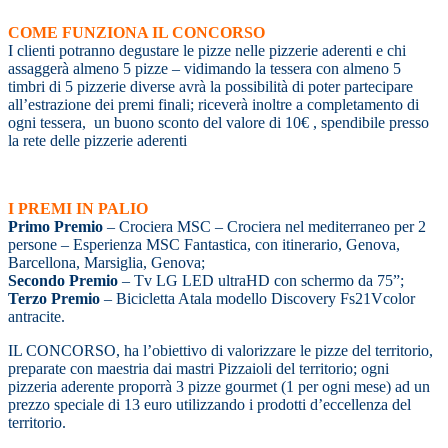
COME FUNZIONA IL CONCORSO
I clienti potranno degustare le pizze nelle pizzerie aderenti e chi
assaggerà almeno 5 pizze – vidimando la tessera con almeno 5
timbri di 5 pizzerie diverse avrà la possibilità di poter partecipare
all’estrazione dei premi finali; riceverà inoltre a completamento di
ogni tessera, un buono sconto del valore di 10€ , spendibile presso
la rete delle pizzerie aderenti
I PREMI IN PALIO
Primo Premio
– Crociera MSC – Crociera nel mediterraneo per 2
persone – Esperienza MSC Fantastica, con itinerario, Genova,
Barcellona, Marsiglia, Genova;
Secondo Premio
– Tv LG LED ultraHD con schermo da 75”;
Terzo Premio
– Bicicletta Atala modello Discovery Fs21Vcolor
antracite.
IL CONCORSO, ha l’obiettivo di valorizzare le pizze del territorio,
preparate con maestria dai mastri Pizzaioli del territorio; ogni
pizzeria aderente proporrà 3 pizze gourmet (1 per ogni mese) ad un
prezzo speciale di 13 euro utilizzando i prodotti d’eccellenza del
territorio.