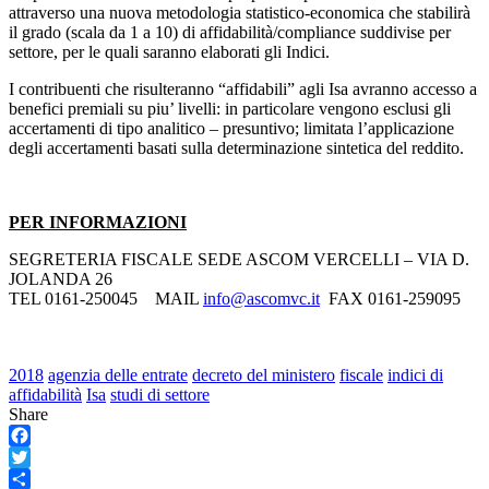
attraverso una nuova metodologia statistico-economica che stabilirà
il grado (scala da 1 a 10) di affidabilità/compliance suddivise per
settore, per le quali saranno elaborati gli Indici.
I contribuenti che risulteranno “affidabili” agli Isa avranno accesso a
benefici premiali su piu’ livelli: in particolare vengono esclusi gli
accertamenti di tipo analitico – presuntivo; limitata l’applicazione
degli accertamenti basati sulla determinazione sintetica del reddito.
PER INFORMAZIONI
SEGRETERIA FISCALE SEDE ASCOM VERCELLI – VIA D.
JOLANDA 26
TEL 0161-250045 MAIL
info@ascomvc.it
FAX 0161-259095
2018
agenzia delle entrate
decreto del ministero
fiscale
indici di
affidabilità
Isa
studi di settore
Share
Facebook
Twitter